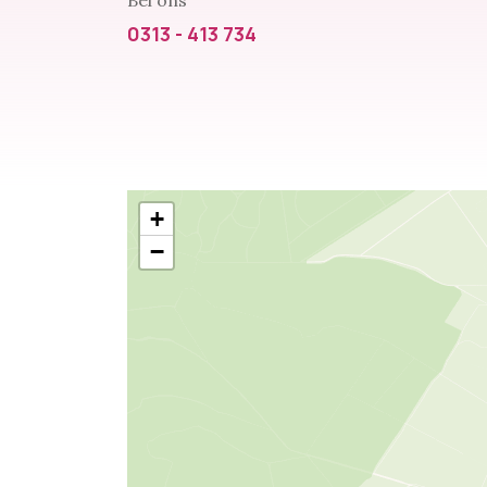
Bel ons
0313 - 413 734
+
−