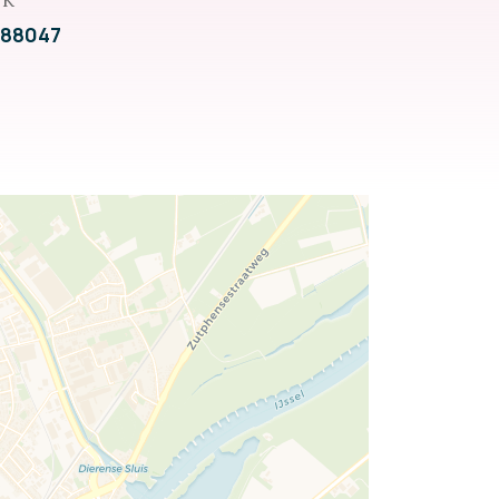
VK
188047