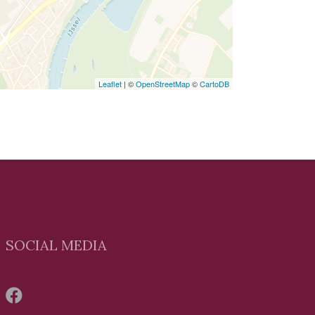
Leaflet
| ©
OpenStreetMap
©
CartoDB
SOCIAL MEDIA