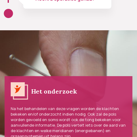
Het onderzoek
Na het behandelen van deze vragen worden de klachten
bekeken en/of onderzocht indien nodig. Ook zal de pols
worden gevoeld en soms wordt ook de tong bekeken voor
aanvullende informatie. De pols vertelt iets over de aard van
de klachten en welke meridianen (energiebanen) en
orgaansystemen uit balans zijn.